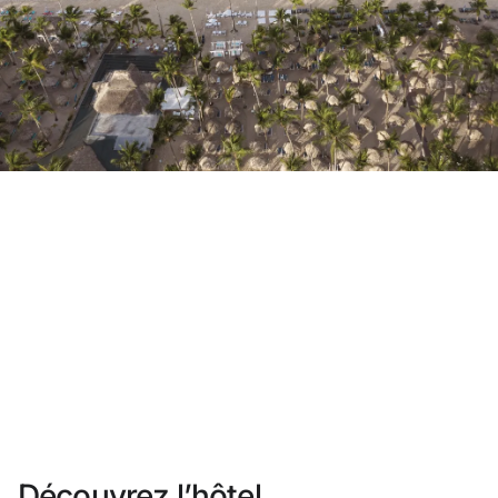
Vous n'êtes pas encore inscrit ?
Créer un compte
Profitez des avantages du programme
Meilleur prix garanti
Annulation gratuite
Gagnez une compensation en espèces avec vos ré
Upgrade gratuit
Découvrez l’hôtel