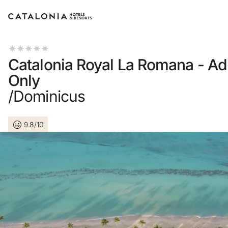
Connectez-vous à votre compte
Catalonia Royal La Romana - Ad
Only
/Dominicus
Vous avez oublié votre mot de passe ?
9.8/10
LOGIN
ou utilisez l’une de ces options
Connexion via Google
Connexion par adresse électronique uniquement