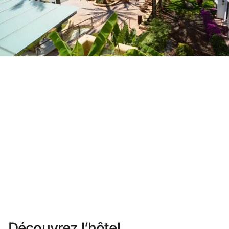
Vous n'êtes pas encore inscrit ?
Créer un compte
Profitez des avantages du programme
Meilleur prix garanti
Annulation gratuite
Gagnez une compensation en espèces avec vos
réservations
Upgrade gratuit
Découvrez l’hôtel