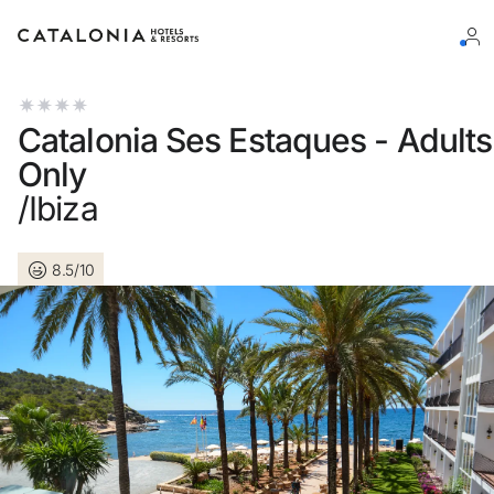
Connectez-vous à votre compte
Catalonia Ses Estaques - Adults
Only
/Ibiza
Vous avez oublié votre mot de passe ?
8.5/10
LOGIN
ou utilisez l’une de ces options
Connexion via Google
Connexion par adresse électronique uniquement