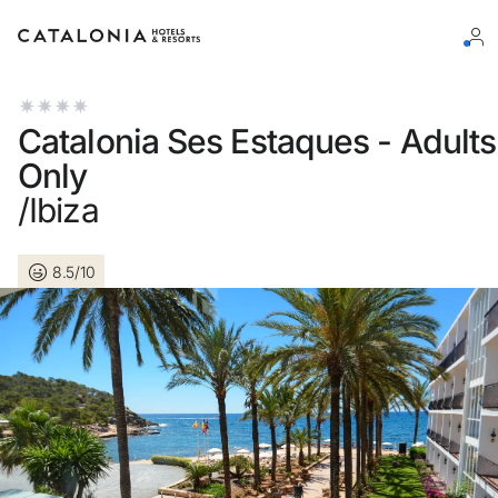
Connectez-vous à votre compte
Catalonia Ses Estaques - Adults
Only
/Ibiza
Vous avez oublié votre mot de passe ?
8.5/10
LOGIN
ou utilisez l’une de ces options
Connexion via Google
Connexion par adresse électronique uniquement