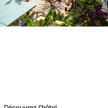
Vous n'êtes pas encore inscrit ?
Créer un compte
Profitez des avantages du programme
Meilleur prix garanti
Annulation gratuite
Gagnez une compensation en espèces avec vos
réservations
Upgrade gratuit
Découvrez l’hôtel