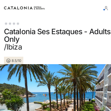
Connectez-vous à votre compte
Catalonia Ses Estaques - Adults
Only
/Ibiza
Vous avez oublié votre mot de passe ?
8.5/10
LOGIN
ou utilisez l’une de ces options
Connexion via Google
Connexion par adresse électronique uniquement