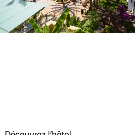
Vous n'êtes pas encore inscrit ?
Créer un compte
Profitez des avantages du programme
Meilleur prix garanti
Annulation gratuite
Gagnez une compensation en espèces avec vos
réservations
Upgrade gratuit
Découvrez l’hôtel