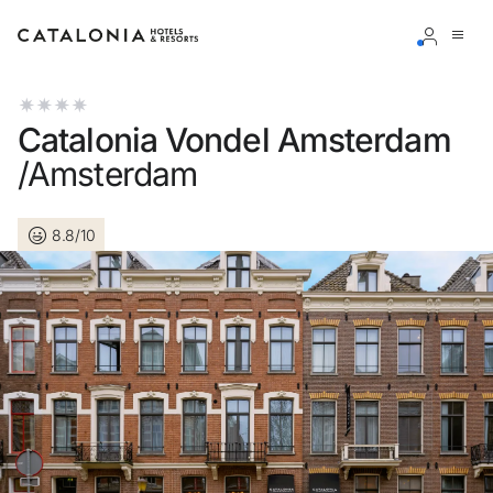
Connectez-vous à votre compte
Catalonia Vondel Amsterdam
/Amsterdam
8.8/10
Vous avez oublié votre mot de passe ?
LOGIN
ou utilisez l’une de ces options
Connexion via Google
Connexion par adresse électronique uniquement