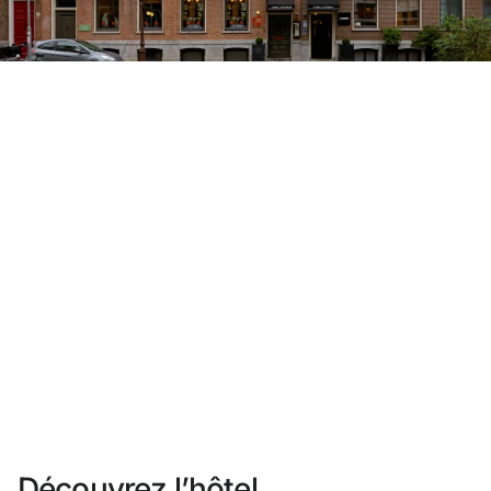
Vous n'êtes pas encore inscrit ?
Créer un compte
Profitez des avantages du programme
Meilleur prix garanti
Annulation gratuite
Gagnez une compensation en espèces avec vos
réservations
Upgrade gratuit
Découvrez l’hôtel