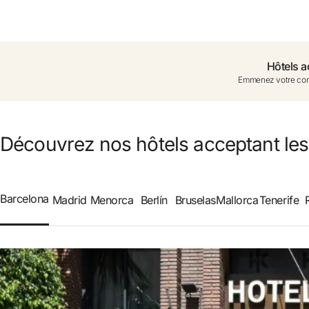
Vous n'êtes pas encore ins
Hôtels a
Emmenez votre com
Profitez des avantages 
Meilleur prix garanti
Découvrez nos hôtels acceptant le
Annulation gratuite
Barcelona
Madrid
Menorca
Berlín
Bruselas
Mallorca
Tenerife
Gagnez une compensa
Upgrade gratuit