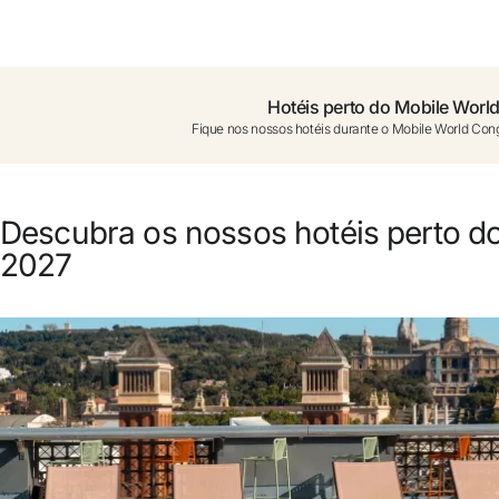
Você ainda não se cadastrou ?
Criar uma conta
Hotéis perto do Mobile Worl
Fique nos nossos hotéis durante o Mobile World Co
Desfrute dos benefícios de fazer parte 
O melhor preço garantido
Descubra os nossos hotéis perto d
2027
Cancelamento gratuito
Ganhe dinheiro com as suas reservas
Upgrade gratuito