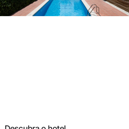
Você ainda não se cadastrou ?
Criar uma conta
Desfrute dos benefícios de fazer parte de
O melhor preço garantido
Cancelamento gratuito
Ganhe dinheiro com as suas reservas
Upgrade gratuito
Descubra o hotel