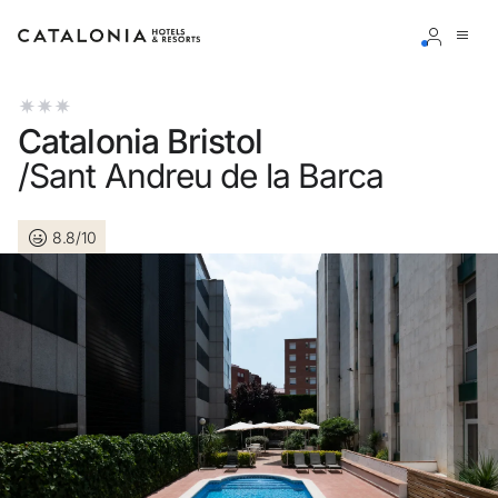
Inicie sessão na sua conta
Catalonia Bristol
/Sant Andreu de la Barca
8.8/10
Esqueceu-se da palavra-passe?
LOGIN
ou utilize uma destas opções
Entre com o Google
Iniciar sessão apenas com e-mail