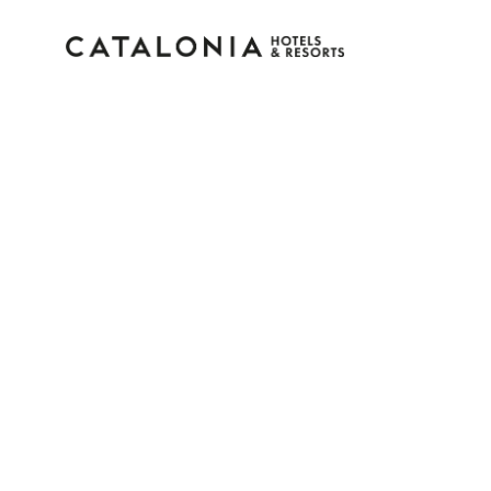
Inicie sessão na sua c
Esqueceu-se da palavra-passe?
LOGIN
ou utilize uma destas opções