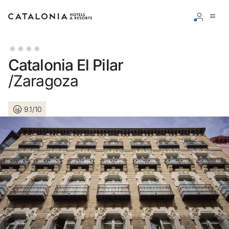
Inicie sessão na sua conta
Catalonia El Pilar
/Zaragoza
9.1/10
Esqueceu-se da palavra-passe?
LOGIN
ou utilize uma destas opções
Entre com o Google
Iniciar sessão apenas com e-mail