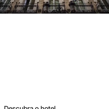
Você ainda não se cadastrou ?
Criar uma conta
Desfrute dos benefícios de fazer parte de
O melhor preço garantido
Cancelamento gratuito
Ganhe dinheiro com as suas reservas
Upgrade gratuito
Descubra o hotel