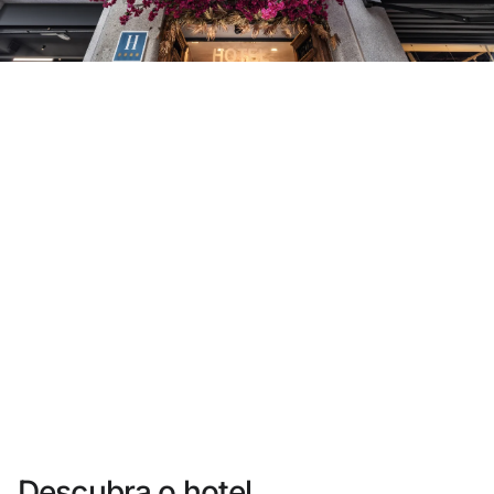
Você ainda não se cadastrou ?
Criar uma conta
Desfrute dos benefícios de fazer parte de
O melhor preço garantido
Cancelamento gratuito
Ganhe dinheiro com as suas reservas
Upgrade gratuito
Descubra o hotel