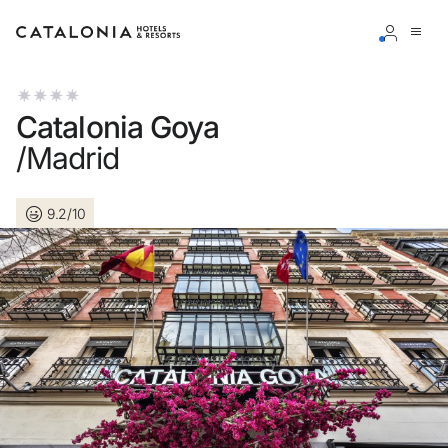
Inicie sessão na sua conta
Catalonia Goya
/Madrid
9.2/10
Esqueceu-se da palavra-passe?
LOGIN
ou utilize uma destas opções
Entre com o Google
Iniciar sessão apenas com e-mail