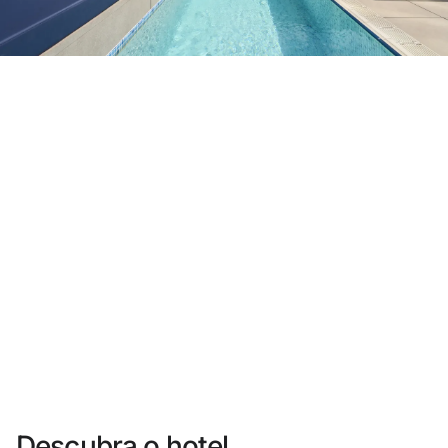
Você ainda não se cadastrou ?
Criar uma conta
Desfrute dos benefícios de fazer parte de
O melhor preço garantido
Cancelamento gratuito
Ganhe dinheiro com as suas reservas
Upgrade gratuito
Descubra o hotel