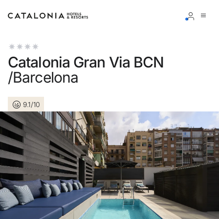
Inicie sessão na sua conta
Catalonia Gran Via BCN
/Barcelona
9.1/10
Esqueceu-se da palavra-passe?
LOGIN
ou utilize uma destas opções
Entre com o Google
Iniciar sessão apenas com e-mail