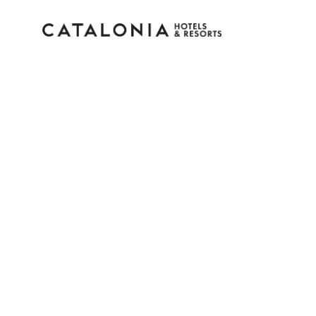
Inicie sessão na sua c
Esqueceu-se da palavra-passe?
LOGIN
ou utilize uma destas opções