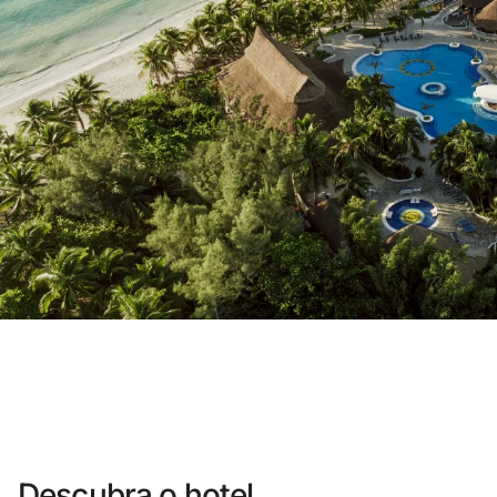
Você ainda não se cadastrou ?
Criar uma con
Desfrute dos benefícios de fazer pa
O melhor preço garantido
Cancelamento gratuito
Ganhe dinheiro com as suas rese
Upgrade gratuito
Descubra o hotel