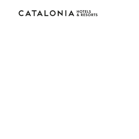
Inicie sessão na sua c
Esqueceu-se da palavra-passe?
LOGIN
ou utilize uma destas opções