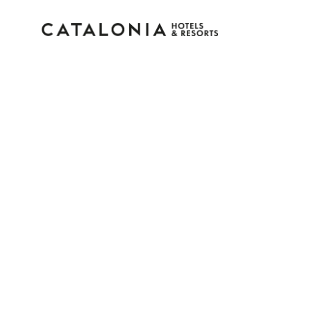
Inicie sessão na sua c
Esqueceu-se da palavra-passe?
LOGIN
ou utilize uma destas opções