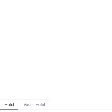
Entre com o Google
Iniciar sessão apenas com e-mail
Hotel
Voo + Hotel