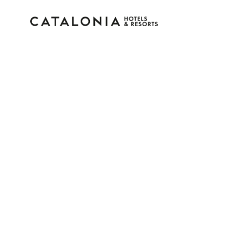
Inicia sessió al teu co
Has oblidat la teva contrasenya?
Iniciar sessió
o utilitza una d'aquestes opcion