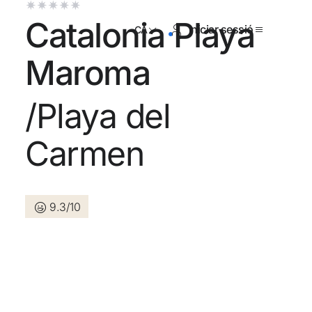
Catalonia Playa
Iniciar sessió
CA
Maroma
/Playa del
registrat encara ?
Carmen
Crear-ne un compte
9.3/10
ls beneficis de formar part de
r preu garantit