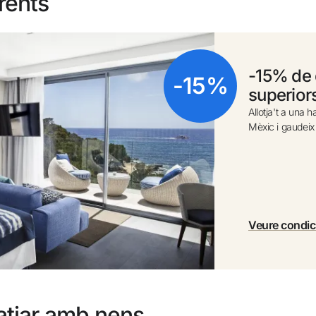
rents
0 a 1 any (bressol sota dispo.)
Cance
Afegir una altra Habitació+
Guan
-15% de 
-15%
superior
Upgr
Allotja't a una 
Mèxic i gaudei
Veure condic
iatjar amb nens