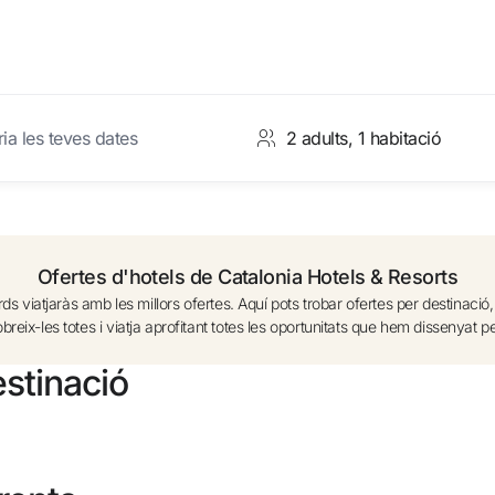
ria les teves dates
mpte
No t'has 
Habitació 1
Acceptar i cercar
Ofertes d'hotels de Catalonia Hotels & Resorts
Adults
 viatjaràs amb les millors ofertes. Aquí pots trobar ofertes per destinació, 
des de 12 anys
reix-les totes i viatja aprofitant totes les oportunitats que hem dissenyat pe
Júniors
stinació
Gaudeix e
7 a 11 anys
Nens
2-6 anys
Millo
s
Nadons