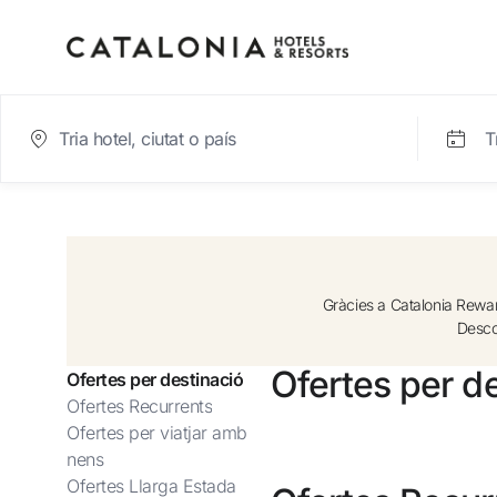
T
Inicia sessió al teu co
Gràcies a Catalonia Rewards
Descob
Ofertes per de
Ofertes per destinació
Has oblidat la teva contrasenya?
Ofertes Recurrents
Iniciar sessió
Ofertes per viatjar amb
nens
o utilitza una d'aquestes opcion
Ofertes Llarga Estada