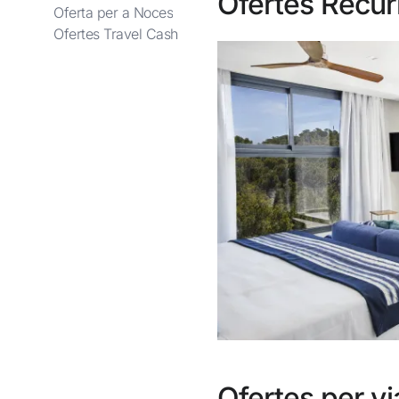
Ofertes Recur
Entra amb Google
Oferta per a Noces
Ofertes Travel Cash
Inicia sessió només amb el mail
Ofertes per v