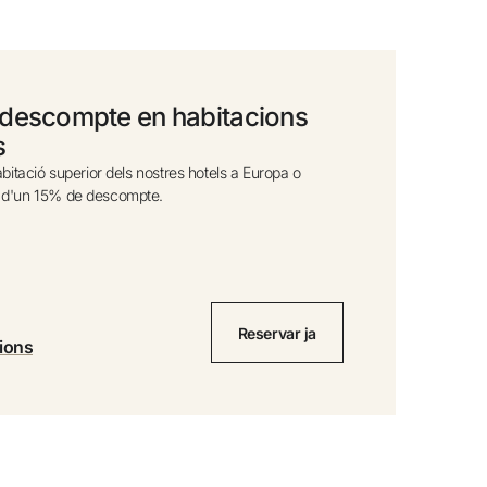
0
l·lació gratuïta
ya diners amb les teves reserves
descompte en habitacions
s
ade gratuït
habitació superior dels nostres hotels a Europa o
x d'un 15% de descompte.
Reservar ja
ions