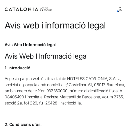
Avís web i informació legal
Inicia sessió al teu compte
Avís Web I Informació legal
Avís Web I Informació legal
1. Introducció
Has oblidat la teva contrasenya?
Aquesta pàgina web és titularitat de HOTELES CATALONIA, S.A.U.,
Iniciar sessió
societat espanyola amb domicili a c/ Castellnou 61, 08017 Barcelona,
o utilitza una d'aquestes opcions
amb número de telèfon 932360000, número d'identificació fiscal A-
08405490 i inscrita al Registre Mercantil de Barcelona, volum 2765,
Entra amb Google
secció 2a, foli 229, full 29428, inscripció 1a.
Inicia sessió només amb el mail
2. Condicions d'ús.