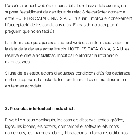
L'accés a aquest web és responsabilitat exclusiva dels usuaris, no
No t'has registrat encara ?
suposa l'establiment de cap tipus de relació de caràcter comercial
entre HOTELES CATALONIA, S.A.U. i l'usuari i implica el coneixement
Crear-ne un compte
i l'acceptació de les condicions d'ús. En cas de no acceptació,
preguem que no en faci ús.
La informació que apareix en aquest web és la informació vigent en
Gaudeix els beneficis de formar part de
la data de la darrera actualització. HOTELES CATALONIA, S.A.U. es
reserva el dret a actualitzar, modificar o eliminar la informació
d'aquest web.
Millor preu garantit
Si una de les estipulacions d'aquestes condicions d'ús fos declarada
nul·la o inoperant, la resta de les condicions d'ús es mantindran en
Cancel·lació gratuïta
els termes acordats.
Guanya diners amb les teves reserves
3. Propietat intel·lectual i industrial.
El web i els seus continguts, inclosos els dissenys, textos, gràfics,
Upgrade gratuït
logos, les icones, els botons, com també el software, els noms
comercials, les marques, obres, il·lustracions, fotografies o dibuixos