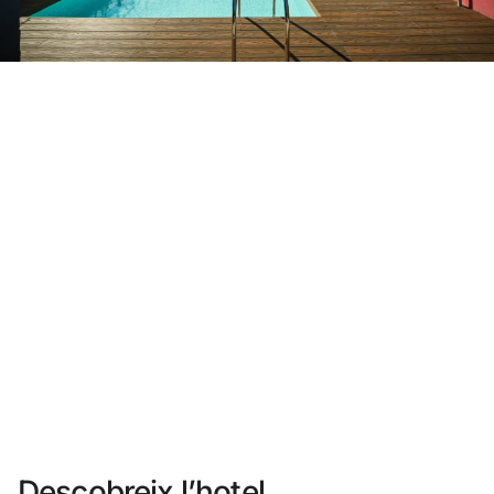
No t'has registrat encara ?
Crear-ne un compte
Gaudeix els beneficis de formar part de
Millor preu garantit
Cancel·lació gratuïta
Guanya diners amb les teves reserves
Upgrade gratuït
Descobreix l’hotel