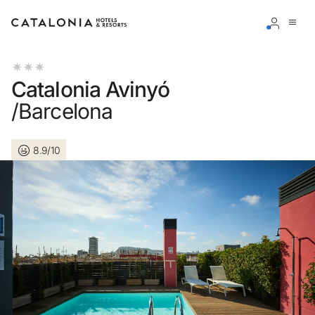
Inicia sessió al teu compte
Catalonia Avinyó
/Barcelona
8.9/10
Has oblidat la teva contrasenya?
Iniciar sessió
o utilitza una d'aquestes opcions
Entra amb Google
Inicia sessió només amb el mail