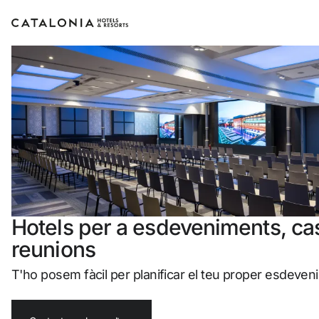
Inicia sessió al teu compte
Has oblidat la teva contrasenya?
Iniciar sessió
o utilitza una d'aquestes opcions
Hotels per a esdeveniments, ca
reunions
Entra amb Google
T'ho posem fàcil per planificar el teu proper esdeven
Inicia sessió només amb el mail