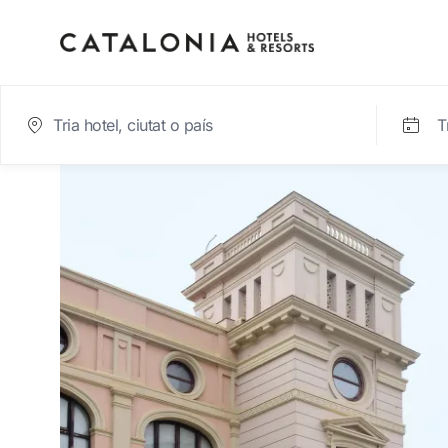
T
Inicia sessió al teu co
Has oblidat la teva contrasenya?
Iniciar sessió
o utilitza una d'aquestes opcion