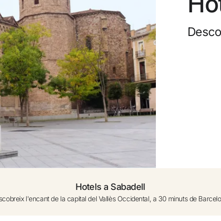
Hot
0 a 1 any (bressol sota dispo.)
Cance
Desco
Afegir una altra Habitació+
Guan
Upgr
Hotels a Sabadell
cobreix l'encant de la capital del Vallès Occidental, a 30 minuts de Barcel