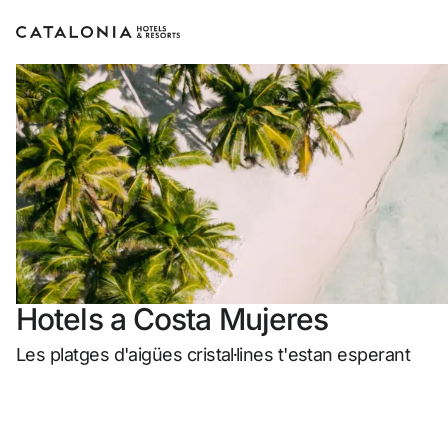
Inicia sessió al teu compte
Has oblidat la teva contrasenya?
Iniciar sessió
o utilitza una d'aquestes opcion
Hotels a Costa Mujeres
Entra amb Google
Les platges d'aigües cristal·lines t'estan esperant
Inicia sessió només amb el mail