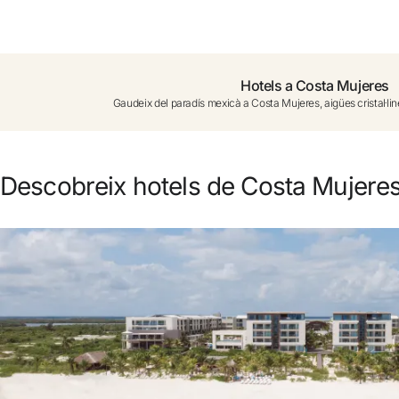
No t'has registrat encara ?
Crear-ne un compte
Hotels a Costa Mujeres
Gaudeix del paradís mexicà a Costa Mujeres, aigües cristal·li
Gaudeix els beneficis de formar part de
Millor preu garantit
Descobreix hotels de Costa Mujere
Cancel·lació gratuïta
Guanya diners amb les teves reserves
Upgrade gratuït