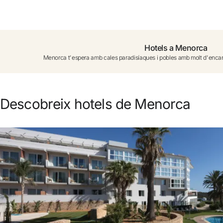
No t'has registrat encara ?
Crear-ne un compte
Hotels a Menorca
Menorca t'espera amb cales paradisíaques i pobles amb molt d'encan
Gaudeix els beneficis de formar part de
Millor preu garantit
Descobreix hotels de Menorca
Cancel·lació gratuïta
Guanya diners amb les teves reserves
Upgrade gratuït