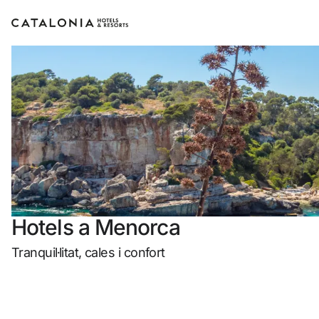
Inicia sessió al teu compte
Has oblidat la teva contrasenya?
Iniciar sessió
o utilitza una d'aquestes opcion
Hotels a Menorca
Entra amb Google
Tranquil·litat, cales i confort
Inicia sessió només amb el mail