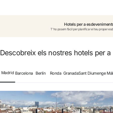
No t'has registrat encara ?
Crear-ne un compte
Hotels per a esdeveniment
T'ho posem fàcil per planificar el teu proper e
Gaudeix els beneficis de formar part de
Millor preu garantit
Descobreix els nostres hotels per 
Cancel·lació gratuïta
Madrid
Barcelona
Berlín
Ronda
Granada
Sant Diumenge
Má
Guanya diners amb les teves reserves
Upgrade gratuït