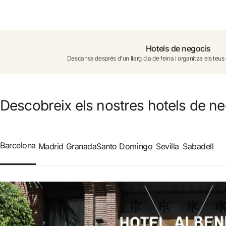
No t'has registrat encara ?
Crear-ne un compte
Hotels de negocis
Descansa després d'un llarg dia de feina i organitza els teu
Gaudeix els beneficis de formar part de
Millor preu garantit
Descobreix els nostres hotels de n
Cancel·lació gratuïta
Barcelona
Madrid
Granada
Santo Domingo
Sevilla
Sabadell
Guanya diners amb les teves reserves
Upgrade gratuït