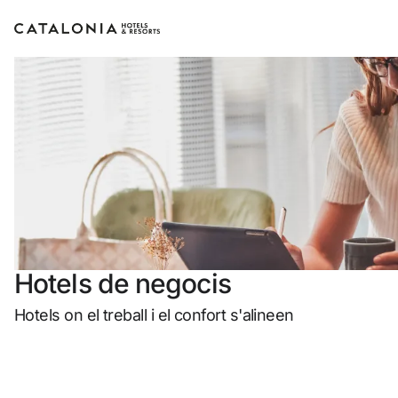
Inicia sessió al teu compte
Has oblidat la teva contrasenya?
Iniciar sessió
o utilitza una d'aquestes opcion
Hotels de negocis
Entra amb Google
Hotels on el treball i el confort s'alineen
Inicia sessió només amb el mail