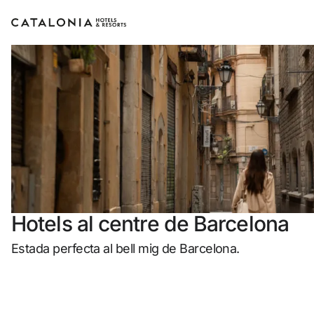
Inicia sessió al teu compte
Has oblidat la teva contrasenya?
Iniciar sessió
o utilitza una d'aquestes opcion
Hotels al centre de Barcelona
Entra amb Google
Estada perfecta al bell mig de Barcelona.
Inicia sessió només amb el mail