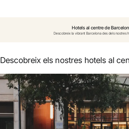
No t'has registrat encara ?
Crear-ne un compte
Hotels al centre de Barcelo
Descobreix la vibrant Barcelona des dels nostres h
Gaudeix els beneficis de formar part de
Millor preu garantit
Descobreix els nostres hotels al ce
Cancel·lació gratuïta
Guanya diners amb les teves reserves
Upgrade gratuït