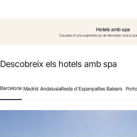
No t'has registrat encara ?
Crear-ne un compte
Hotels amb spa
Gaudeix d´una experiència de benestar única dur
Gaudeix els beneficis de formar part de
Millor preu garantit
Descobreix els hotels amb spa
Cancel·lació gratuïta
Barcelona
Madrid
Andalusia
Resta d'Espanya
Illes Balears
Port
Guanya diners amb les teves reserves
Upgrade gratuït