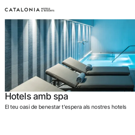
Inicia sessió al teu compte
Has oblidat la teva contraseny
Iniciar sessió
o utilitza una d'aquestes opc
Hotels amb spa
Entra amb Google
El teu oasi de benestar t'espera als nostres hotels
Inicia sessió només amb el ma