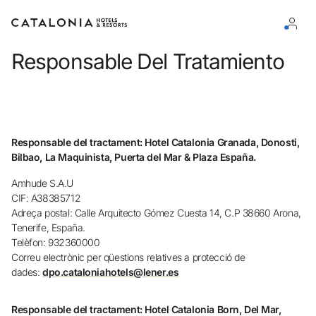
Responsable Del Tratamiento
Inicia sessió al teu compte
Responsable del tractament: Hotel Catalonia Granada, Donosti,
Bilbao, La Maquinista, Puerta del Mar & Plaza España.
Has oblidat la teva contrasenya?
Amhude S.A.U
Iniciar sessió
CIF: A38385712
Adreça postal: Calle Arquitecto Gómez Cuesta 14, C.P 38660 Arona,
o utilitza una d'aquestes opcions
Tenerife, España.
Entra amb Google
Telèfon: 932360000
Correu electrònic per qüestions relatives a protecció de
dades:
dpo.cataloniahotels@lener.es
Inicia sessió només amb el mail
Responsable del tractament: Hotel Catalonia Born, Del Mar,