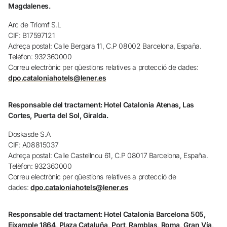
Magdalenes.
No t'has registrat encara ?
Arc de Triomf S.L
CIF: B17597121
Crear-ne un compte
Adreça postal: Calle Bergara 11, C.P 08002 Barcelona, España.
Telèfon: 932360000
Correu electrònic per qüestions relatives a protecció de dades:
Gaudeix els beneficis de formar part de
dpo.cataloniahotels@lener.es
Responsable del tractament: Hotel Catalonia Atenas, Las
Millor preu garantit
Cortes, Puerta del Sol, Giralda.
Doskasde S.A
Cancel·lació gratuïta
CIF: A08815037
Adreça postal: Calle Castellnou 61, C.P 08017 Barcelona, España.
Telèfon: 932360000
Guanya diners amb les teves reserves
Correu electrònic per qüestions relatives a protecció de
dades:
dpo.cataloniahotels@lener.es
Upgrade gratuït
Responsable del tractament: Hotel Catalonia Barcelona 505,
Eixample 1864, Plaza Cataluña, Port, Ramblas, Roma, Gran Vía,