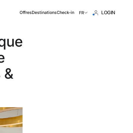
LOGIN
Offres
Destinations
Check-in
FR
ique
e
es pas encore inscrit ?
s &
Créer un compte
 des avantages du programme
eur prix garanti