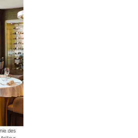
ation gratuite
ez une compensation en espèces avec
réservations
ade gratuit
nie des