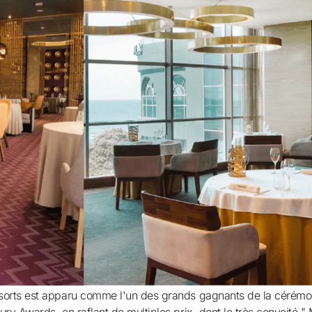
Annul
Gagn
quement
vos 
Upgr
sorts est apparu comme l'un des grands gagnants de la cérémo