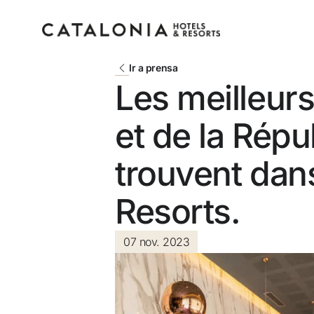
Ir a prensa
Les meilleur
et de la Rép
Connectez-vous à vot
compte
trouvent dans
Resorts.
07 nov. 2023
Vous avez oublié votre mot de pass
LOGIN