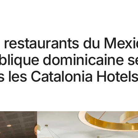
s restaurants du Mex
ublique dominicaine s
re
Vous n'êt
 les Catalonia Hotel
Profitez
e ?
Meill