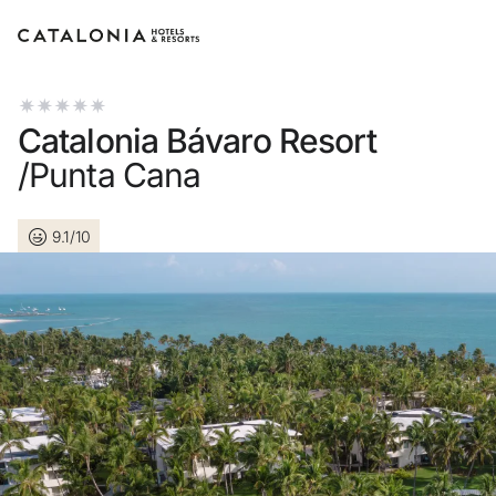
Connectez-vous à votre co
Catalonia Bávaro Resort
/Punta Cana
9.1/10
Vous avez oublié votre mot d
LOGIN
ou utilisez l’une de ces 
Connexion via Go
Connexion par adresse électroni