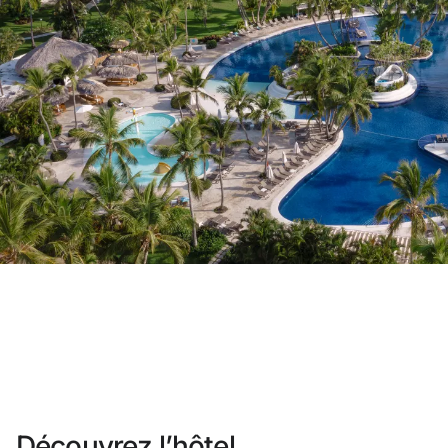
Vous n'êtes pas encore inscrit ?
Créer un compte
Profitez des avantages du programm
Meilleur prix garanti
Annulation gratuite
Gagnez une compensation en espè
Upgrade gratuit
Découvrez l’hôtel