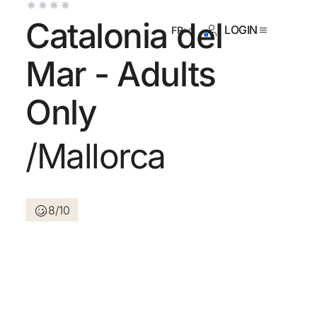
Catalonia del
LOGIN
FR
Mar - Adults
Only
es pas encore inscrit ?
/Mallorca
Créer un compte
8/10
 des avantages du programme
eur prix garanti