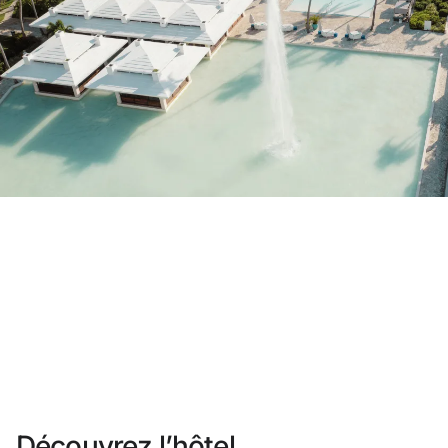
Vous n'êtes pas encore inscrit ?
Créer un compte
Profitez des avantages du programme
Meilleur prix garanti
Annulation gratuite
Gagnez une compensation en espèces ave
Upgrade gratuit
Découvrez l’hôtel