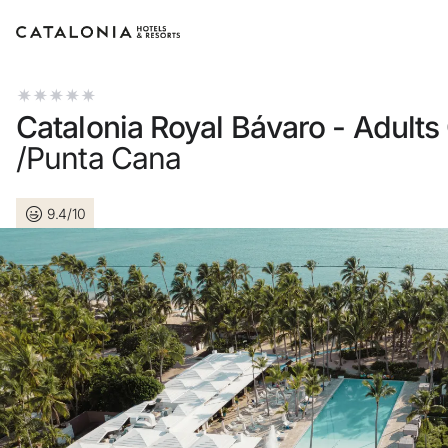
Connectez-vous à votre compte
Catalonia Royal Bávaro - Adults
/Punta Cana
9.4/10
Vous avez oublié votre mot de passe ?
LOGIN
ou utilisez l’une de ces options
Connexion via Google
Connexion par adresse électronique unique