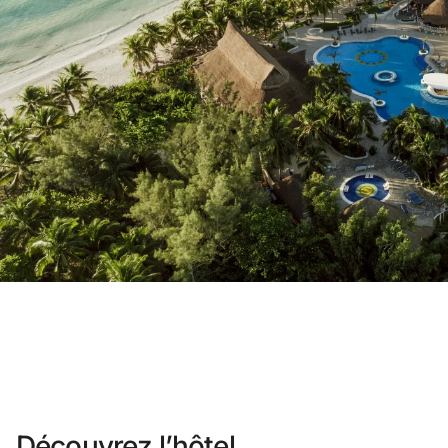
Vous n'êtes pas encore inscrit ?
Créer un compt
Profitez des avantages du progra
Meilleur prix garanti
Annulation gratuite
Gagnez une compensation en esp
Upgrade gratuit
Découvrez l’hôtel