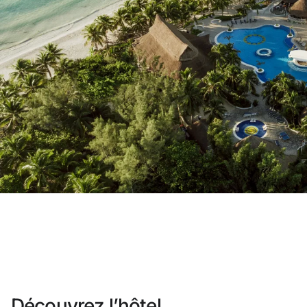
Vous n'êtes pas encore inscrit ?
Créer un compt
Profitez des avantages du progra
Meilleur prix garanti
Annulation gratuite
Gagnez une compensation en esp
Upgrade gratuit
Découvrez l’hôtel