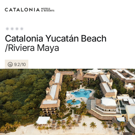
Connectez-vous à votre compte
Catalonia Yucatán Beach
/Riviera Maya
9.2/10
Vous avez oublié votre mot de passe ?
LOGIN
ou utilisez l’une de ces options
Connexion via Google
Connexion par adresse électronique uniquement