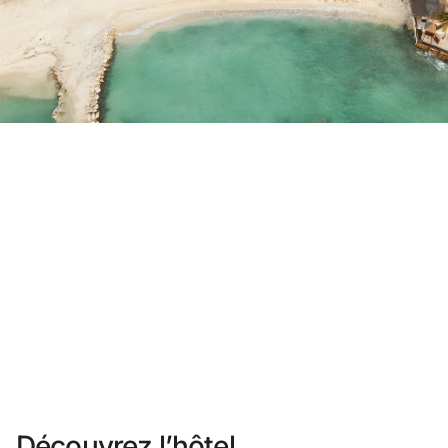
Vous n'êtes pas encore inscrit ?
Créer un compte
Profitez des avantages du programme
Meilleur prix garanti
Annulation gratuite
Gagnez une compensation en espèces avec vos ré
Upgrade gratuit
Découvrez l’hôtel