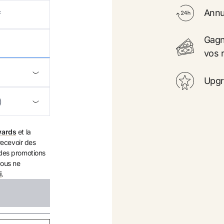
Annul
Annul
Gagn
Gagn
quement
vos 
vos 
Upgr
Upgr
wards
et la
 recevoir des
des promotions
vous ne
i
.