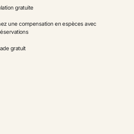
ation gratuite
ation gratuite
ez une compensation en espèces avec
ez une compensation en espèces avec
réservations
réservations
ade gratuit
ade gratuit