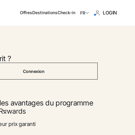
LOGIN
Offres
Destinations
Check-in
FR
es pas encore inscrit ?
it ?
Créer un compte
Connexion
 des avantages du programme
 des avantages du programme
eur prix garanti
eur prix garanti