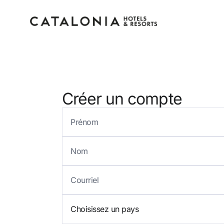
Connectez-vous à vot
Créer un compte
compte
Vous avez oublié votre mot de pass
Choisissez un pays
LOGIN