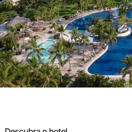
Você ainda não se cadastrou ?
Criar uma co
Desfrute dos benefícios de fazer pa
O melhor preço garantido
Cancelamento gratuito
Ganhe dinheiro com as suas res
Upgrade gratuito
Descubra o hotel