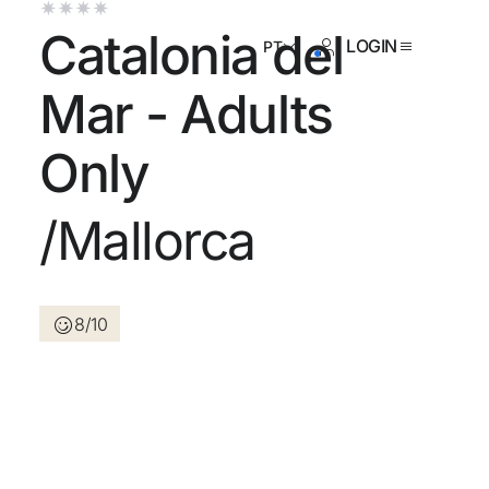
Catalonia del
LOGIN
PT
Mar - Adults
Only
da não se cadastrou ?
/Mallorca
Criar uma conta
8/10
dos benefícios de fazer parte
lhor preço garantido