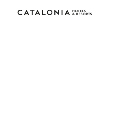
Inicie sessão na sua c
Esqueceu-se da palavra-passe?
LOGIN
ou utilize uma destas opções