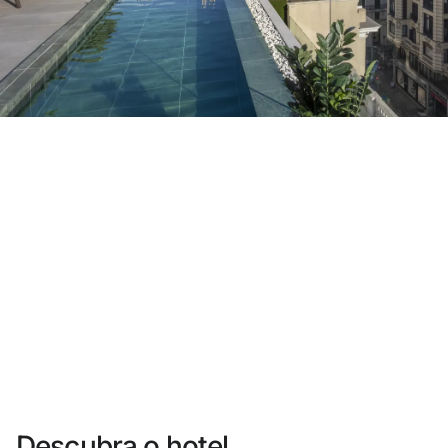
Você ainda não se cadastrou ?
Criar uma conta
Desfrute dos benefícios de fazer parte de
O melhor preço garantido
Cancelamento gratuito
Ganhe dinheiro com as suas reservas
Upgrade gratuito
Descubra o hotel