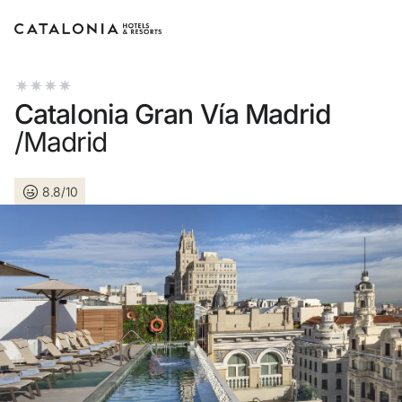
Inicie sessão na sua conta
Catalonia Gran Vía Madrid
/Madrid
8.8/10
Esqueceu-se da palavra-passe?
LOGIN
ou utilize uma destas opções
Entre com o Google
Iniciar sessão apenas com e-mail