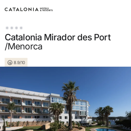
Inicie sessão na sua conta
Catalonia Mirador des Port
/Menorca
8.9/10
Esqueceu-se da palavra-passe?
LOGIN
ou utilize uma destas opções
Entre com o Google
Iniciar sessão apenas com e-mail