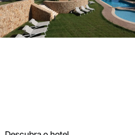
Você ainda não se cadastrou ?
Criar uma conta
Desfrute dos benefícios de fazer parte de
O melhor preço garantido
Cancelamento gratuito
Ganhe dinheiro com as suas reservas
Upgrade gratuito
Descubra o hotel