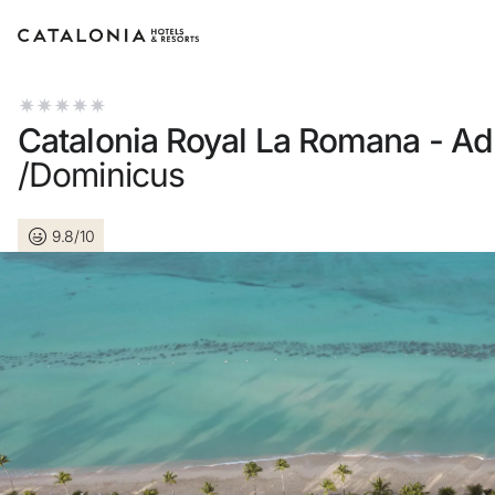
Inicie sessão na sua conta
Catalonia Royal La Romana - Ad
/Dominicus
9.8/10
Esqueceu-se da palavra-passe?
LOGIN
ou utilize uma destas opções
Entre com o Google
Iniciar sessão apenas com e-mail