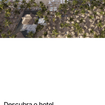
Você ainda não se cadastrou ?
Criar uma conta
Desfrute dos benefícios de fazer parte de
O melhor preço garantido
Cancelamento gratuito
Ganhe dinheiro com as suas reservas
Upgrade gratuito
Descubra o hotel