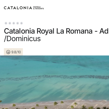
Inicie sessão na sua conta
Catalonia Royal La Romana - Ad
/Dominicus
9.8/10
Esqueceu-se da palavra-passe?
LOGIN
ou utilize uma destas opções
Entre com o Google
Iniciar sessão apenas com e-mail