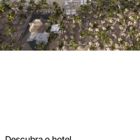
Você ainda não se cadastrou ?
Criar uma conta
Desfrute dos benefícios de fazer parte de
O melhor preço garantido
Cancelamento gratuito
Ganhe dinheiro com as suas reservas
Upgrade gratuito
Descubra o hotel