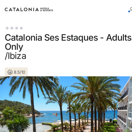
Inicie sessão na sua conta
Catalonia Ses Estaques - Adults
Only
/Ibiza
Esqueceu-se da palavra-passe?
8.5/10
LOGIN
ou utilize uma destas opções
Entre com o Google
Iniciar sessão apenas com e-mail