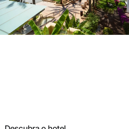
Você ainda não se cadastrou ?
Criar uma conta
Desfrute dos benefícios de fazer parte de
O melhor preço garantido
Cancelamento gratuito
Ganhe dinheiro com as suas reservas
Upgrade gratuito
Descubra o hotel