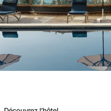
Vous n'êtes pas encore inscrit ?
Créer un comp
Profitez des avantages du progra
Meilleur prix garanti
Annulation gratuite
Gagnez une compensation en es
Upgrade gratuit
Découvrez l’hôtel