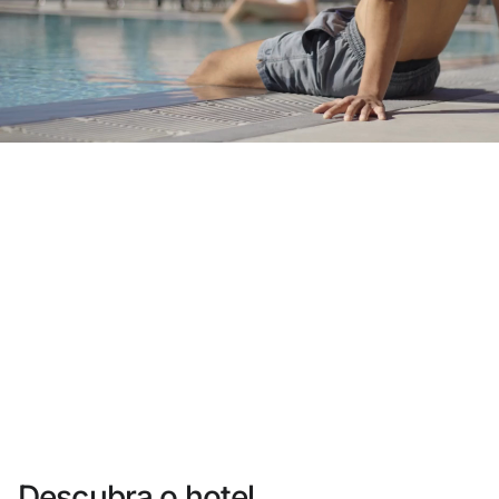
Você ainda não se cadastrou ?
Criar uma conta
Desfrute dos benefícios de fazer parte de
O melhor preço garantido
Cancelamento gratuito
Ganhe dinheiro com as suas reservas
Upgrade gratuito
Descubra o hotel