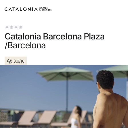
Inicie sessão na sua conta
Catalonia Barcelona Plaza
/Barcelona
8.9/10
Esqueceu-se da palavra-passe?
LOGIN
ou utilize uma destas opções
Entre com o Google
Iniciar sessão apenas com e-mail