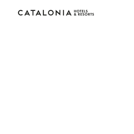
Inicia sessió al teu co
Has oblidat la teva contrasenya?
Iniciar sessió
o utilitza una d'aquestes opcion