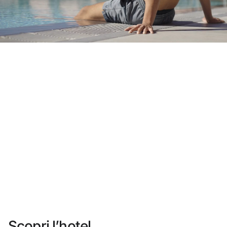
Non ti sei ancora registrato ?
Creare un account
Approfitta dei vantaggi di fare parte di
miglior prezzo garantito
Cancellazione gratuita
Guadagna denaro con le tue prenotazioni
Upgrade gratuito
Scopri l’hotel