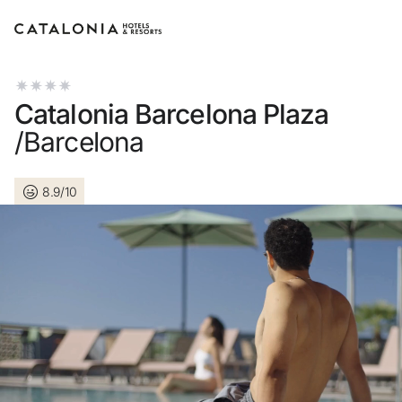
Accedi al tuo account
Catalonia Barcelona Plaza
/Barcelona
8.9/10
Hai dimenticato la password?
LOGIN
o usa una di queste opzioni
Entra con Google
Accedere solo con l’email