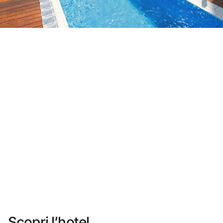
Non ti sei ancora registrato ?
Creare un account
Approfitta dei vantaggi di fare parte di
miglior prezzo garantito
Cancellazione gratuita
Guadagna denaro con le tue prenotazioni
Upgrade gratuito
Scopri l’hotel