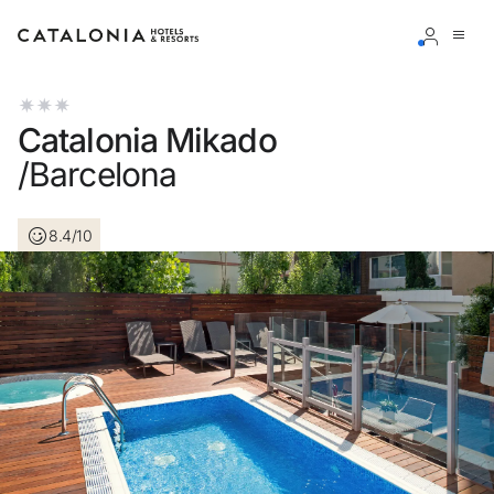
Accedi al tuo account
Catalonia Mikado
/Barcelona
8.4/10
Hai dimenticato la password?
LOGIN
o usa una di queste opzioni
Entra con Google
Accedere solo con l’email