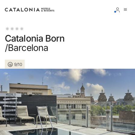
Accedi al tuo account
Catalonia Born
/Barcelona
9/10
Hai dimenticato la password?
LOGIN
o usa una di queste opzioni
Entra con Google
Accedere solo con l’email