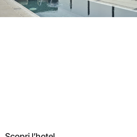
Non ti sei ancora registrato ?
Creare un account
Approfitta dei vantaggi di fare parte di
miglior prezzo garantito
Cancellazione gratuita
Guadagna denaro con le tue prenotazioni
Upgrade gratuito
Scopri l’hotel